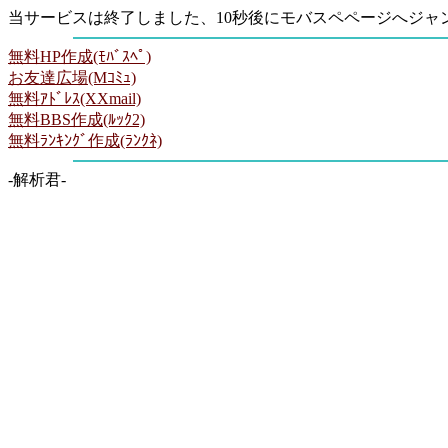
当サービスは終了しました、10秒後にモバスペページへジャ
無料HP作成(ﾓﾊﾞｽﾍﾟ)
お友達広場(Mｺﾐｭ)
無料ｱﾄﾞﾚｽ(XXmail)
無料BBS作成(ﾙｯｸ2)
無料ﾗﾝｷﾝｸﾞ作成(ﾗﾝｸﾈ)
-解析君-